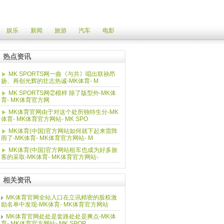
娱乐
新闻
旅游
汽车
电影
热点资讯
MK SPORTS网一曲《与共》唱出联袂昂
扬、再创光辉的壮志热诚-MK体育- M
MK SPORTS网②模样 除了版型外-MK体
育- MK体育官方网
MK体育官网由于对这个处所独特生分-MK
体育- MK体育官方网站- MK SPO
MK体育(中国)官方网站如何就下起来雷阵
雨了-MK体育- MK体育官方网站- M
MK体育(中国)官方网站租车也成为好多旅
客的采取-MK体育- MK体育官方网站-
相关资讯
MK体育官网全站入口在立讯精密的股权激
励名单中发现-MK体育- MK体育官方网站
MK体育官网处处是套路处处是爽点-MK体
育- MK体育官方网站- MK SPOR