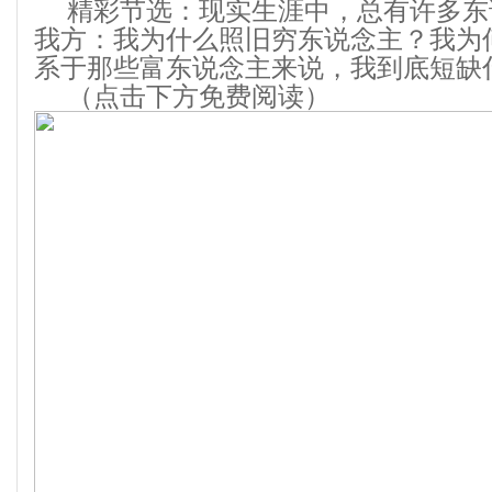
精彩节选：现实生涯中，总有许多东
我方：我为什么照旧穷东说念主？我为
系于那些富东说念主来说，我到底短缺
（点击下方免费阅读）