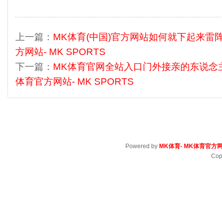
上一篇：
MK体育(中国)官方网站如何就下起来雷阵
方网站- MK SPORTS
下一篇：
MK体育官网全站入口门外接亲的东说念主倒
体育官方网站- MK SPORTS
Powered by
MK体育- MK体育官方网站
Cop