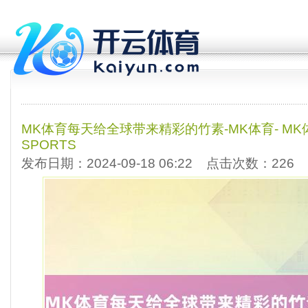
MK体育每天给全球带来精彩的竹素-MK体育- MK
SPORTS
发布日期：2024-09-18 06:22 点击次数：226