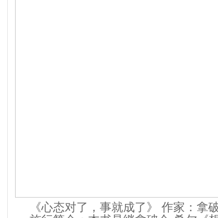
《心态对了，事就成了》 作家：拿破