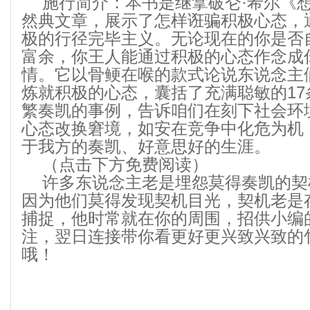
施行简介：本书是继拿破仑·希尔《
然典文章，展示了怎样诳骗积极心态，
极的行径完毕主义。无论现在的你是否
富余，你王人能通过积极的心态作念成
情。它以骨鲠在喉的款式论说东说念主
炼就积极的心态，囊括了充满聪敏的1
繁奏凯的事例，告诉咱们在刻下社会环
心态改换窘境，如安在竞争中化危为机
于我方的奏凯、好意思好的生涯。
（点击下方免费阅读）
许多东说念主老是埋怨莫得奏凯的契
因为他们莫得发现契机目光，契机老是
捕捉，他时常就在你的周围，招供小编
注，翌日连接带你看更好更兴致兴致的
哦！