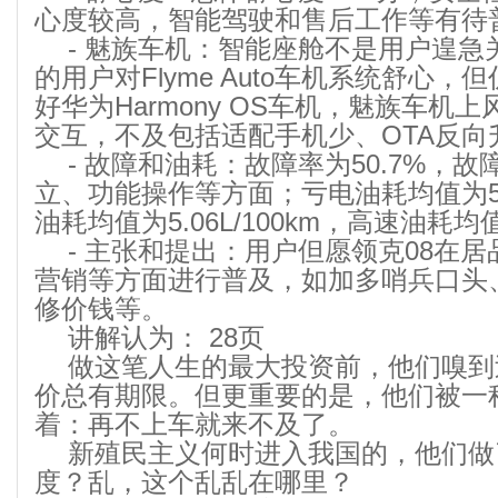
心度较高，智能驾驶和售后工作等有待
- 魅族车机：智能座舱不是用户遑急
的用户对Flyme Auto车机系统舒心，
好华为Harmony OS车机，魅族车机
交互，不及包括适配手机少、OTA反向
- 故障和油耗：故障率为50.7%，
立、功能操作等方面；亏电油耗均值为5.7
油耗均值为5.06L/100km，高速油耗均值为
- 主张和提出：用户但愿领克08在
营销等方面进行普及，如加多哨兵口头
修价钱等。
讲解认为： 28页
做这笔人生的最大投资前，他们嗅到
价总有期限。但更重要的是，他们被一
着：再不上车就来不及了。
新殖民主义何时进入我国的，他们做
度？乱，这个乱乱在哪里？