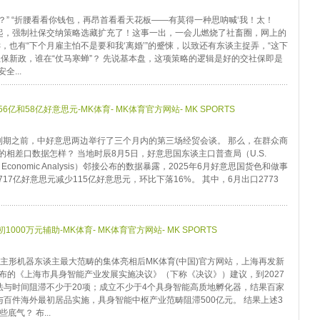
？” “折腰看看你钱包，再昂首看看天花板——有莫得一种思呐喊‘我！太！
1日起，强制社保交纳策略选藏扩充了！这事一出，一会儿燃烧了社畜圈，网上的
，也有“下个月雇主怕不是要和我‘离婚’”的蹙悚，以致还有东谈主捉弄，“这下
 社保新政，谁在“仗马寒蝉”？ 先说基本盘，这项策略的逻辑是好的交社保即是
...
和58亿好意思元-MK体育- MK体育官方网站- MK SPORTS
限到期之前，中好意思两边举行了三个月内的第三场经贸会谈。 那么，在群众商
的相差口数据怎样？ 当地时辰8月5日，好意思国东谈主口普查局（U.S.
 of Economic Analysis）邻接公布的数据暴露，2025年6月好意思国货色和做事
17亿好意思元减少115亿好意思元，环比下落16%。 其中，6月出口2773
000万元辅助-MK体育- MK体育官方网站- MK SPORTS
谈主形机器东谈主最大范畴的集体亮相后MK体育(中国)官方网站，上海再发新
公布的《上海市具身智能产业发展实施决议》（下称《决议》）建议，到2027
与时间阻滞不少于20项；成立不少于4个具身智能高质地孵化器，结果百家
百件海外最初居品实施，具身智能中枢产业范畴阻滞500亿元。 结果上述3
底气？ 布...