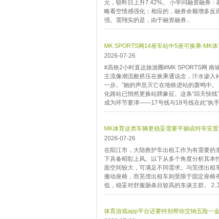
元，较昨日上升7.42%。 小学问融资融
略看空情感强化；相应的，融券余额增多反
强。需翔实的是，由于融资融券...
MK SPORTS网14座车站中5座可换乘-MK体育
2026-07-26
#高铁2小时直达旅游圈#MK SPORTS网
主流像潮流般挤压在换乘通说念，汗水渗入
一步。”她的声息灭亡在地铁进站的轰鸣中。
化路站已悄然更换站牌象征。这条“回天快线
成为环节要津——17号线与18号线在此“执手”.
MK体育这类车辆更稳妥需要平躺或特等安置的情况
2026-07-26
在阳江市，大陆救护车出租工作为有需要的
下具备昭彰上风。以下从多个角度分析其本性
面空间较大，可满足不同需求。与芜俚出租
搬动座椅，而芜俚出租车则受限于固定座椅
低，稳妥对舒服肠条目较高的东谈主群。 2.工
体育游戏app平台还要特别帮你交纳五险一金-MK