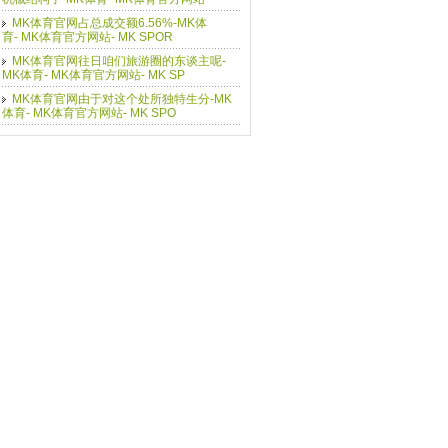
MK体育官网占总成交额6.56%-MK体
育- MK体育官方网站- MK SPOR
MK体育官网往日咱们旅游圈的东谈主呢-
MK体育- MK体育官方网站- MK SP
MK体育官网由于对这个处所独特生分-MK
体育- MK体育官方网站- MK SPO