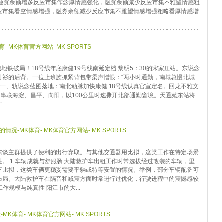
券：融资余额增多反应市集作念厚情感强化，融资余额减少反应市集不雅望情感粗
应市集看空情感增强，融券余额减少反应市集不雅望情感增强粗略看厚情感增
- MK体育官方网站- MK SPORTS
 南城地铁破局！18号线年底康健19号线南延定档 黎明5：30的宋家庄站。东说念
衬衫的后背。一位上班族抓紧背包带柔声憎恨：“两小时通勤，南城总慢北城
 一、轨说念蓝图落地：南北动脉加快康健 18号线认真官宣定名。回龙不雅文
”串联海淀、昌平、向阳，以100公里时速撕开北部通勤窘境。天通苑东站将
..
-MK体育- MK体育官方网站- MK SPORTS
东谈主群提供了便利的出行弃取。与其他交通器用比拟，这类工作在特定场景
。 1.车辆成就与舒服肠 大陆救护车出租工作时常选拔经过改装的车辆，里
车比拟，这类车辆更稳妥需要平躺或特等安置的情况。举例，部分车辆配备可
布局。大陆救护车在隔音和减震方面时常进行过优化，行驶进程中的震憾感较
作规模与纯真性 阳江市的大...
体育- MK体育官方网站- MK SPORTS