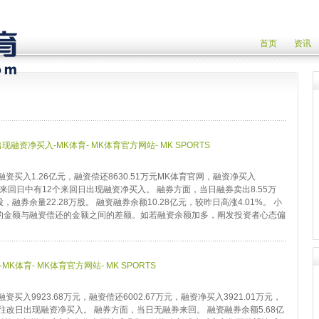
首页
资讯
融资净买入-MK体育- MK体育官方网站- MK SPORTS
融资买入1.26亿元，融资偿还8630.51万元MK体育官网，融资净买入
20个来回日中有12个来回日出现融资净买入。 融券方面，当日融券卖出8.55万
，融券余量22.28万股。 融资融券余额10.28亿元，较昨日高涨4.01%。 小
的金额与融资偿还的金额之间的差额。如若融资余额加多，阐发投资者心态偏
体育- MK体育官方网站- MK SPORTS
资买入9923.68万元，融资偿还6002.67万元，融资净买入3921.01万元，
个往改日出现融资净买入。 融券方面，当日无融券来回。 融资融券余额5.68亿