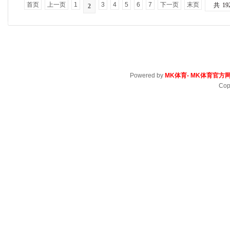
首页
上一页
1
3
4
5
6
7
下一页
末页
共
19
2
Powered by
MK体育- MK体育官方网站
Cop