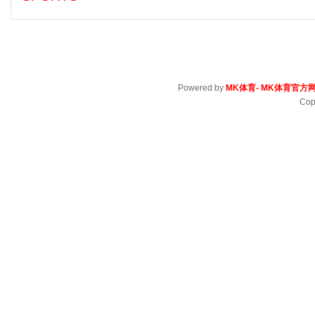
Powered by
MK体育- MK体育官方网站
Cop