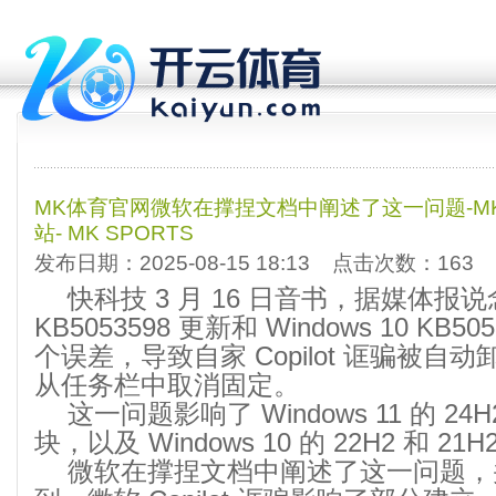
MK体育官网微软在撑捏文档中阐述了这一问题-MK
站- MK SPORTS
发布日期：2025-08-15 18:13 点击次数：163
快科技 3 月 16 日音书，据媒体报说念，
KB5053598 更新和 Windows 10 KB
个误差，导致自家 Copilot 诓骗被自
从任务栏中取消固定。
这一问题影响了 Windows 11 的 24H2
块，以及 Windows 10 的 22H2 和 21
微软在撑捏文档中阐述了这一问题，