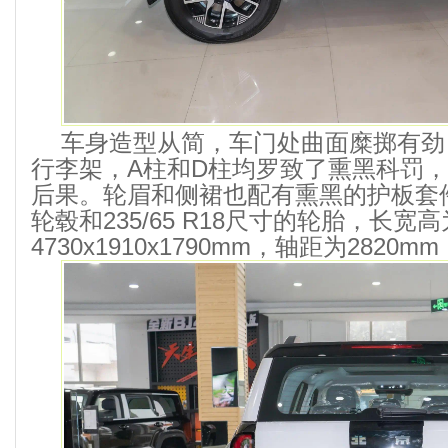
车身造型从简，车门处曲面糜掷有劲
行李架，A柱和D柱均罗致了熏黑科罚
后果。轮眉和侧裙也配有熏黑的护板套
轮毂和235/65 R18尺寸的轮胎，长宽高
4730x1910x1790mm，轴距为2820