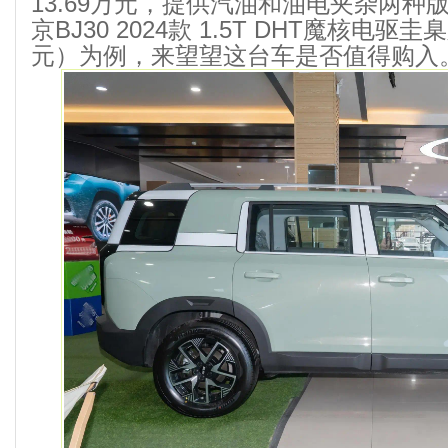
13.69万元，提供汽油和油电夹杂两种
京BJ30 2024款 1.5T DHT魔核电驱
元）为例，来望望这台车是否值得购入