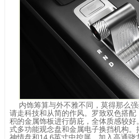
内饰筹算与外不雅不同，莫得那么强
请走科技和从简的作风。罗致双色搭配
积的金属饰板进行荫庇，全体质感较好
式多功能观念盘和金属电子换挡机构。搭载
神情盘和14.6英寸中控屏，加入高通骁龙