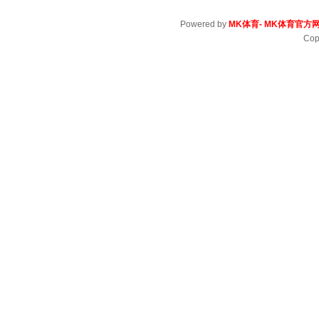
Powered by
MK体育- MK体育官方网站
Cop