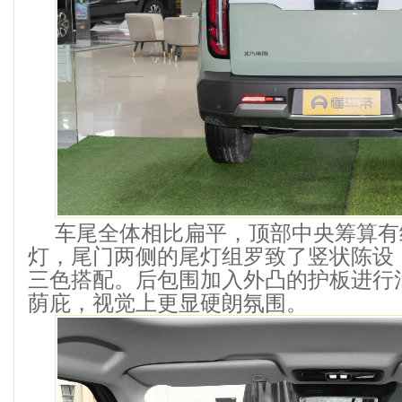
车尾全体相比扁平，顶部中央筹算有
灯，尾门两侧的尾灯组罗致了竖状陈设
三色搭配。后包围加入外凸的护板进行
荫庇，视觉上更显硬朗氛围。