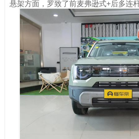
悬架方面，罗致了前麦弗逊式+后多连