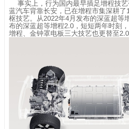
事实上，行为国内最早插足增程技艺
蓝汽车背靠长安，已在增程市集深耕了1
枢技艺。从2022年4月发布的深蓝超等增程
布的深蓝超等增程2.0，短短两年时刻
增程、金钟罩电板三大技艺也更替至2.