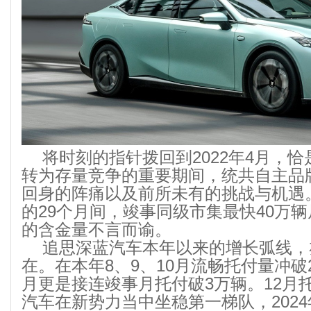
将时刻的指针拨回到2022年4月，
转为存量竞争的重要期间，统共自主品
回身的阵痛以及前所未有的挑战与机遇
的29个月间，竣事同级市集最快40万
的含金量不言而谕。
追思深蓝汽车本年以来的增长弧线，
在。在本年8、9、10月流畅托付量冲破2
月更是接连竣事月托付破3万辆。12月托
汽车在新势力当中坐稳第一梯队，2024