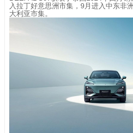
入拉丁好意思洲市集，9月进入中东非洲
大利亚市集。