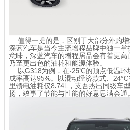
值得一提的是，区别于大部分外购增
深蓝汽车是当今主流增程品牌中独一掌
意味，深蓝汽车的增程居品会有着更高
乃至更出色的油耗和能源体验。
以G318为例，在-25℃的顶点低温
成率高达95%。以混动经济款式、24°
里馈电油耗仅8.74L，支吾杰出同级车型
扬，竣事了节能与性能的好意思满会通