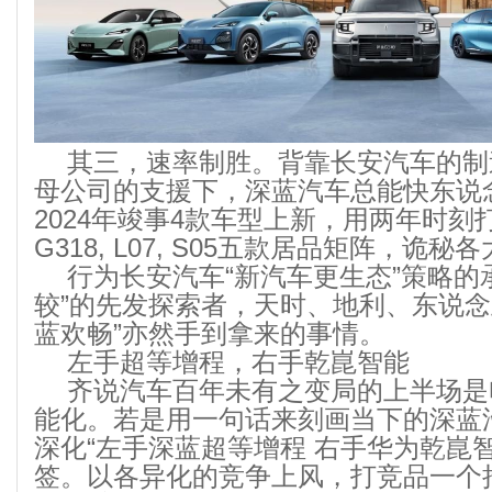
其三，速率制胜。背靠长安汽车的制
母公司的支援下，深蓝汽车总能快东说
2024年竣事4款车型上新，用两年时刻打造出
G318, L07, S05五款居品矩阵，诡
行为长安汽车“新汽车更生态”策略的
较”的先发探索者，天时、地利、东说念
蓝欢畅”亦然手到拿来的事情。
左手超等增程，右手乾崑智能
齐说汽车百年未有之变局的上半场是
能化。若是用一句话来刻画当下的深蓝
深化“左手深蓝超等增程 右手华为乾崑
签。以各异化的竞争上风，打竞品一个