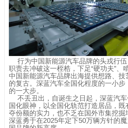
行为中国新能源汽车品牌的头戎行伍
职责去冲破这一桎梏，下足“硬功夫”、啃
中国新能源汽车品牌出海提供想路、技
的复古。深蓝汽车全国化程度的一小步
的一大步。
不丢丑出，自诞生之日起，深蓝汽车
国化眼神，以全国化轨范打造居品，既
夺份额的实力，也不乏在国外市集挖掘
深蓝勇于在2025年定下50万辆方针的
国品牌的新高度。