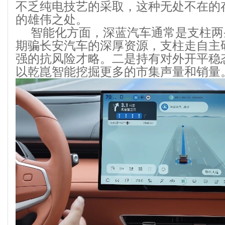
不乏纯电技艺的采取，这种无处不在的
的雄伟之处。
智能化方面，深蓝汽车通常是支柱两
期骗长安汽车的深厚资源，支柱走自主
强的抗风险才略。二是持有对外开平稳
以乾崑智能挖掘更多的市集声量和销量