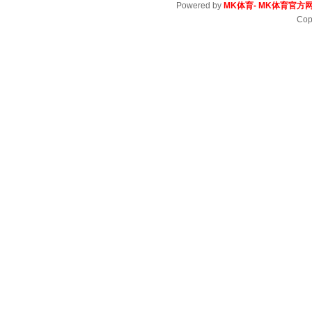
Powered by
MK体育- MK体育官方网站
Cop