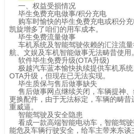
一、权益受损情况
毕生免费充电做事/积分充电
购车时愉快的毕生免费充电或积分充
凯旋增多了咱们的用车成本。
毕生免费流量做事
车机系统及智能驾驶依赖的汇注流量
航、文娱及车机智能做事无法畴昔使用
软件毕生免费升级(OTA升级)
极越汽车蓝本愉快执续提供车机系统
OTA升级，但现在已无法实现。
毕生质保与售后做事缺失
售后做事网点继续关闭，车辆提神、
更换配件，由于无法标定，车辆的畴昔
重威逼。
智能驾驶及安全隐患
看成一款高端智能电动车，智能驾驶
能危及车辆行驶安全，给车主带来东谈