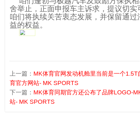
咱们蓬勃与极越汽车及鼓励方保执相
舍举止，正面申报车主诉求，提议切实
咱们将执续关苦衷态发展，并保留通过
益的权益。
上一篇：
MK体育官网发动机舱里当前是一个1.5T的
育官方网站- MK SPORTS
下一篇：
MK体育同期官方还公布了品牌LOGO-M
站- MK SPORTS