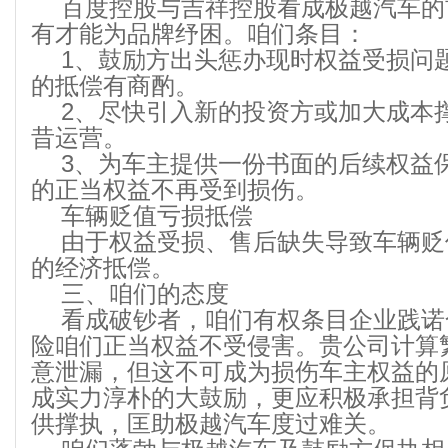
百度控股与吉祥控股看成极越汽车的
有才能为品牌纾困。咱们条目：
1、鼓励方出头惩办现时权益受损问
的抵偿有商酌。
2、尽快引入新的投资方或加大成本
昔运营。
3、为车主提供一份书面的后续权益
的正当权益不再受到损伤。
车辆贬值亏损抵偿
由于权益受损、售后缺失导致车辆贬
的经济抵偿。
三、咱们的态度
看成破钞者，咱们有权条目企业践诺
险咱们正当权益不受侵害。贵公司计算
意泄漏，但这不可成为损伤车主权益的
成实力淳朴的大鼓励，更应积极承担背
供撑执，匡助极越汽车度过难关。